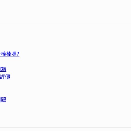
好棒棒嗎?
開箱
與評價
問題