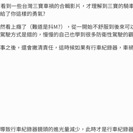
e上面看到一些台灣三寶車禍的合輯影片，才理解到三寶的騎
給了你這樣的勇氣?
然看上癮了（難道是抖M?），從一開始不舒服到後來可
的駕駛方式是錯的，慢慢的自己也學到很多防衛性駕駛的
肇事之後，還會撇清責任，這時候如果有行車紀錄器，車
足導致行車紀錄器鏡頭的進光量減少，此時才是行車紀錄